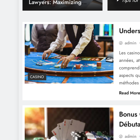
e
Tips fo
Lawyers: Maximizing
Opportunities
Unders
admin
Your Go-To Team for
Les casino
Personal Injury Claims –
années, at
Munley Law
comprendre
aspects qu
CASINO
méthodes 
Read Mor
Dive into Nonstop Slot
Bonus 
Action with bhaggo Bet
Débuta
Login
admin