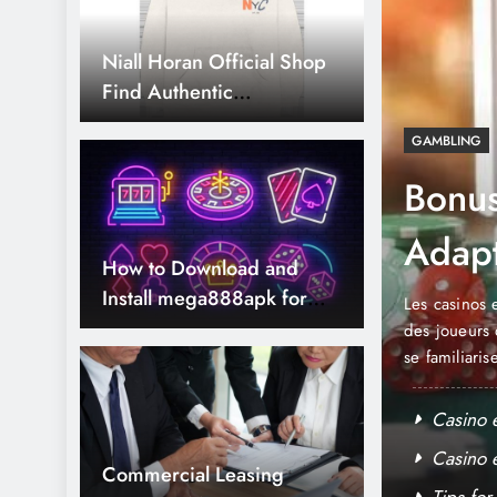
Niall Horan Official Shop
Find Authentic
Merchandise Online
GAMBLING
nos en ligne Like
Bonus
Adapt
How to Download and
Install mega888apk for
ance exponentielle ces dernières années, attirant
Les casinos 
Android Devices
e. Pour bien comprendre cet univers, il est
des joueurs 
rents aspects qui le composent. Cela inclut la
se familiari
e paiement disponibles, ainsi que les mesures…
bonus attray
non seulem
come Bonuses
Casino e
 Ligne
Casino e
Commercial Leasing