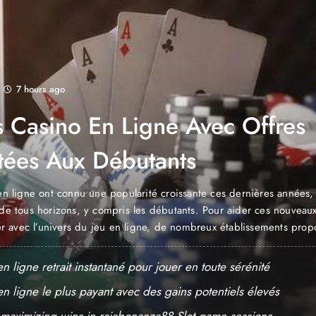
7 hours ago
 Casino En Ligne Avec Offres
ées Aux Débutants
en ligne ont connu une popularité croissante ces dernières années, a
de tous horizons, y compris les débutants. Pour aider ces nouveau
ser avec l’univers du jeu en ligne, de nombreux établissements prop
ants, souvent adaptés à leurs besoins spécifiques. Ces offres sont 
ent…
n ligne retrait instantané pour jouer en toute sérénité
n ligne le plus payant avec des gains potentiels élevés