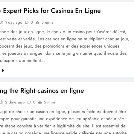
 Expert Picks for Casinos En Ligne
1 day ago
0
5 mins
nde des jeux en ligne, le choix d’un casino peut s’avérer délicat,
re est vaste et variée. Les casinos en ligne se multiplient chaque jour,
oposant des jeux, des promotions et des expériences uniques.
 les joueurs à naviguer dans cette jungle numérique, il existe des
 d’experts qui mettent…
e
ng the Right casinos en ligne
2 days ago
0
5 mins
s’agit de choisir un casino en ligne, plusieurs facteurs doivent être
mpte pour garantir une expérience de jeu agréable et sécurisée.
e étape consiste à vérifier la légitimité du site. Il est essentiel de
que le casino possède une licence valide délivrée par une autorité