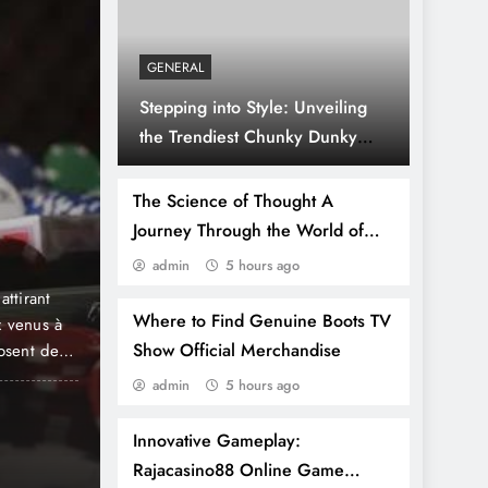
GENERAL
Stepping into Style: Unveiling
the Trendiest Chunky Dunky
9 hours ago
CASINO
Shoes of 2022
Online Casinos with th
The Science of Thought A
Journey Through the World of
Welcome Bonuses
Psychology
admin
5 hours ago
ttirant
Les casinos en ligne ont gagné en popularité ces 
Where to Find Genuine Boots TV
x venus à
joueurs grâce à leurs offres alléchantes et à leur 
Show Official Merchandise
osent des
de bienvenue se distinguent comme une incitatio
conçues
Ces bonus, qui peuvent prendre la forme de crédit
admin
5 hours ago
ou…
Understanding casinos en ligne Like a Pro
Innovative Gameplay:
Browse Expert Picks for Casinos En Ligne
Rajacasino88 Online Game