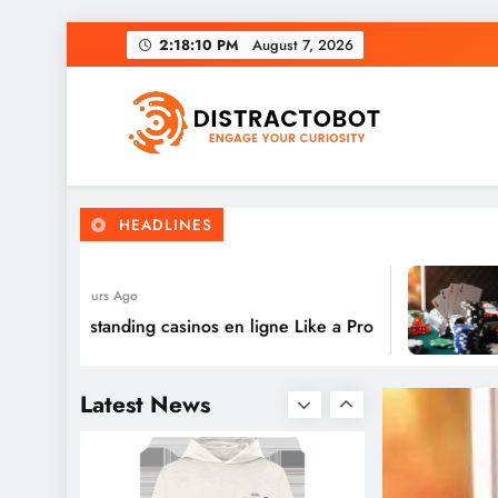
and Latest Releases
Skip
2:18:11 PM
August 7, 2026
to
content
The Community Aspect of
Baji Live Net Casino
Distractobot
Engage Your Curiosity
HEADLINES
7
5 Hours Ago
Bon
derstanding casinos en ligne Like a Pro
Déb
Unlocking the Secrets of
Shaka Merch: Must-Have
Latest News
Items for True Fans