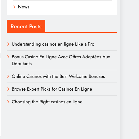
News
Recent Posts
Understanding casinos en ligne Like a Pro
Bonus Casino En Ligne Avec Offres Adaptées Aux
Débutants
Online Casinos with the Best Welcome Bonuses
Browse Expert Picks for Casinos En Ligne
Choosing the Right casinos en ligne