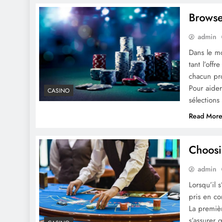
Unlocking the Secrets of
Browse
Shaka Merch: Must-Have
Items for True Fans
admin
Dans le mo
tant l’off
chacun pr
Pour aider
CASINO
Niall Horan Official Shop
sélections
Find Authentic
Read Mor
Merchandise Online
Choosi
admin
Lorsqu’il 
How to Download and
pris en co
Install mega888apk for
La premièr
Android Devices
s’assurer 