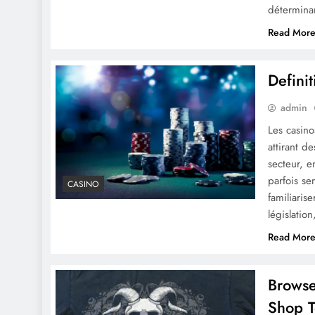
déterminan
Read Mor
Defini
admin
Les casino
attirant d
secteur, e
parfois se
CASINO
familiaris
législatio
Read Mor
Browse
Shop 